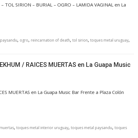
 TOL SIRION – BURIAL – OGRO – LAMIDA VAGINAL en La
)
,
,
,
,
,
 paysandu
ogro
reincarnation of death
tol sirion
toques metal uruguay
EKHUM / RAICES MUERTAS en La Guapa Music
S MUERTAS en La Guapa Music Bar Frente a Plaza Colón
,
,
,
 muertas
toques metal interior uruguay
toques metal paysandu
toques