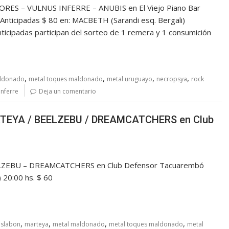
RES – VULNUS INFERRE – ANUBIS en El Viejo Piano Bar
Anticipadas $ 80 en: MACBETH (Sarandi esq. Bergali)
icipadas participan del sorteo de 1 remera y 1 consumición
,
,
,
,
aldonado
metal toques maldonado
metal uruguayo
necropsya
rock
inferre
Deja un comentario
RTEYA / BEELZEBU / DREAMCATCHERS en Club
LZEBU – DREAMCATCHERS en Club Defensor Tacuarembó
) 20:00 hs. $ 60
,
,
,
,
eslabon
marteya
metal maldonado
metal toques maldonado
metal