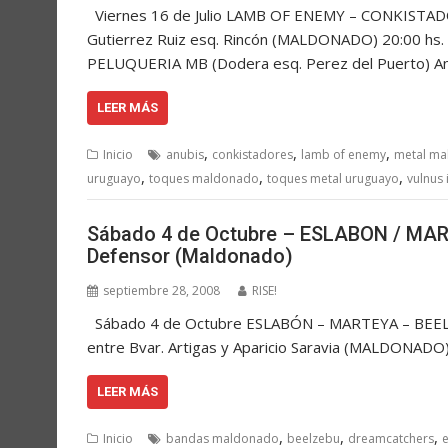
Viernes 16 de Julio LAMB OF ENEMY – CONKISTADO
Gutierrez Ruiz esq. Rincón (MALDONADO) 20:00 hs. 
PELUQUERIA MB (Dodera esq. Perez del Puerto) Ant
LEER MÁS
,
,
,
Inicio
anubis
conkistadores
lamb of enemy
metal m
,
,
,
uruguayo
toques maldonado
toques metal uruguayo
vulnus 
Sábado 4 de Octubre – ESLABON / MA
Defensor (Maldonado)
septiembre 28, 2008
RISE!
Sábado 4 de Octubre ESLABÓN – MARTEYA – BEE
entre Bvar. Artigas y Aparicio Saravia (MALDONADO
LEER MÁS
,
,
,
Inicio
bandas maldonado
beelzebu
dreamcatchers