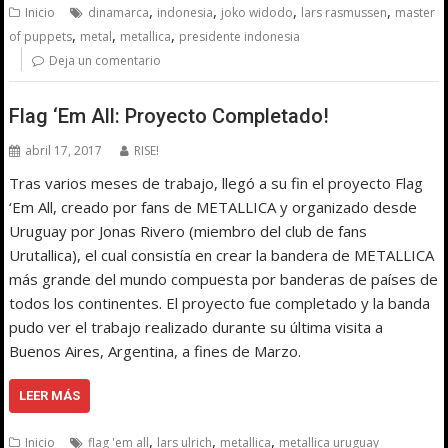
,
,
,
,
Inicio
dinamarca
indonesia
joko widodo
lars rasmussen
master
,
,
,
of puppets
metal
metallica
presidente indonesia
Deja un comentario
Flag ‘Em All: Proyecto Completado!
abril 17, 2017
RISE!
Tras varios meses de trabajo, llegó a su fin el proyecto Flag
‘Em All, creado por fans de METALLICA y organizado desde
Uruguay por Jonas Rivero (miembro del club de fans
Urutallica), el cual consistía en crear la bandera de METALLICA
más grande del mundo compuesta por banderas de países de
todos los continentes. El proyecto fue completado y la banda
pudo ver el trabajo realizado durante su última visita a
Buenos Aires, Argentina, a fines de Marzo.
LEER MÁS
,
,
,
Inicio
flag 'em all
lars ulrich
metallica
metallica uruguay