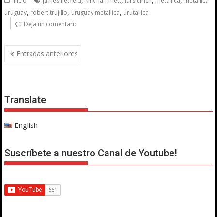
Inicio
james hetfield
kirk hammett
lars ulrich
metallica
metallica
,
,
,
uruguay
robert trujillo
uruguay metallica
urutallica
Deja un comentario
Navegación
Entradas anteriores
de
entradas
Translate
English
Suscríbete a nuestro Canal de Youtube!