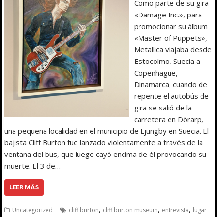
Como parte de su gira
«Damage Inc.», para
promocionar su álbum
«Master of Puppets»,
Metallica viajaba desde
Estocolmo, Suecia a
Copenhague,
Dinamarca, cuando de
repente el autobús de
gira se salió de la
carretera en Dörarp,
una pequeña localidad en el municipio de Ljungby en Suecia. El
bajista Cliff Burton fue lanzado violentamente a través de la
ventana del bus, que luego cayó encima de él provocando su
muerte. El 3 de…
LEER MÁS
,
,
,
Uncategorized
cliff burton
cliff burton museum
entrevista
lugar