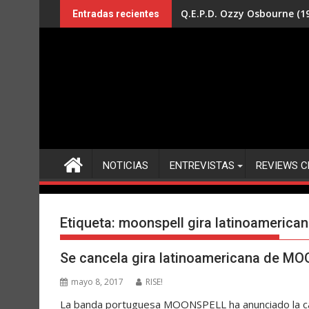
Saltar
Q.E.P.D. Ozzy Osbourne (19
Entradas recientes
al
contenido
NOTICIAS
ENTREVISTAS
REVIEWS C
Etiqueta:
moonspell gira latinoamerica
Se cancela gira latinoamericana de M
mayo 8, 2017
RISE!
La banda portuguesa MOONSPELL ha anunciado la can