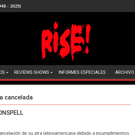
48 - 2025)
DS
REVIEWS SHOWS
INFORMES ESPECIALES
ARCHIVO
na cancelada
OONSPELL
celación de su gira latinoamericana debido a incumplimientos