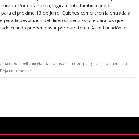
la misma. Por esta razón, lógicamente también queda
 para el próximo 13 de Junio. Quienes compraron la entrada a
 para la devolución del dinero, mientras que para los que
esde cuando pueden pasar por este tema. A continuación, el
…
,
,
icana moonspell cancelada
moonspell
moonspell gira latinoamericana
Deja un comentario