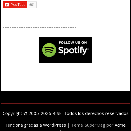
------------------------------------------
Copyright © 2005-2026 RISE! Todos los derechos reservados
Funciona gracias a WordPress
|
Tema: SuperMag por
Acme