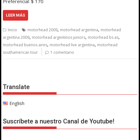
Preferencial: $ 170
LEER MÁS
,
,
Inicio
motorhead 2009
motorhead argentina
motorhead
,
,
,
argentina 2009
motorhead argentinos juniors
motorhead bs as
,
,
motorhead buenos aires
motorhead live argentina
motorhead
southamerican tour
1 comentario
Translate
English
Suscríbete a nuestro Canal de Youtube!