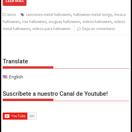
LEER MÁS
,
,
Inicio
canciones metal halloween
halloween metal songs
musica
,
,
,
,
halloween
rise halloween
uruguay halloween
videos halloween
videos
,
metal halloween
videos para halloween
Deja un comentario
Translate
English
Suscríbete a nuestro Canal de Youtube!