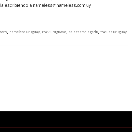
édula escribiendo a nameless@nameless.com.uy
,
,
,
,
mero
nameless uruguay
rock uruguayo
sala teatro agadu
toques uruguay