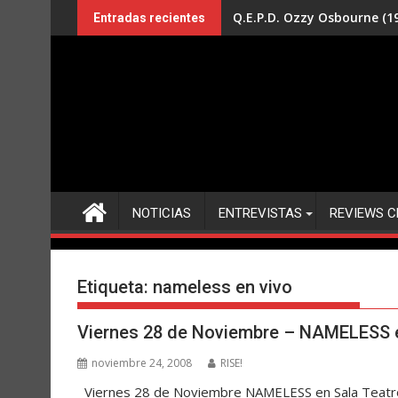
Saltar
Q.E.P.D. Ozzy Osbourne (19
Entradas recientes
al
contenido
NOTICIAS
ENTREVISTAS
REVIEWS C
Etiqueta:
nameless en vivo
Viernes 28 de Noviembre – NAMELESS 
noviembre 24, 2008
RISE!
Viernes 28 de Noviembre NAMELESS en Sala Teatro