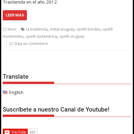
Trastienda en el año 2012.
LEER MÁS
,
,
,
Inicio
la trastienda
metal uruguay
opeth burden
opeth
,
,
montevideo
opeth sudamerica
opeth uruguay
Deja un comentario
Translate
English
Suscríbete a nuestro Canal de Youtube!