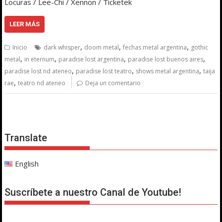
Locuras / Lee-Chi / Xennon / Ticketek
LEER MÁS
,
,
,
Inicio
dark whisper
doom metal
fechas metal argentina
gothic
,
,
,
,
metal
in eternum
paradise lost argentina
paradise lost buenos aires
,
,
,
paradise lost nd ateneo
paradise lost teatro
shows metal argentina
taija
,
rae
teatro nd ateneo
Deja un comentario
Translate
English
Suscríbete a nuestro Canal de Youtube!