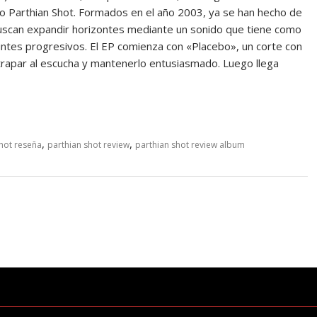
o Parthian Shot. Formados en el año 2003, ya se han hecho de
 buscan expandir horizontes mediante un sonido que tiene como
 tintes progresivos. El EP comienza con «Placebo», un corte con
atrapar al escucha y mantenerlo entusiasmado. Luego llega
,
,
hot reseña
parthian shot review
parthian shot review album