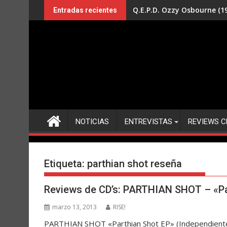
Saltar
Q.E.P.D. Ozzy Osbourne (19
Entradas recientes
al
contenido
NOTICIAS
ENTREVISTAS
REVIEWS C
Etiqueta:
parthian shot reseña
Reviews de CD’s: PARTHIAN SHOT – «Pa
marzo 13, 2013
RISE!
PARTHIAN SHOT «Parthian Shot EP» (Independiente) 