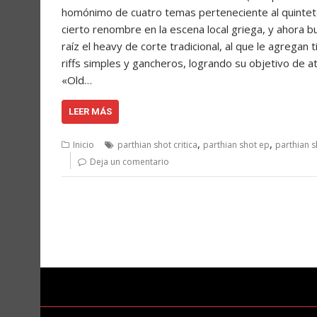
homónimo de cuatro temas perteneciente al quintet
cierto renombre en la escena local griega, y ahora
raíz el heavy de corte tradicional, al que le agregan
riffs simples y gancheros, logrando su objetivo de 
«Old…
LEER MÁS
,
,
Inicio
parthian shot critica
parthian shot ep
parthian s
Deja un comentario