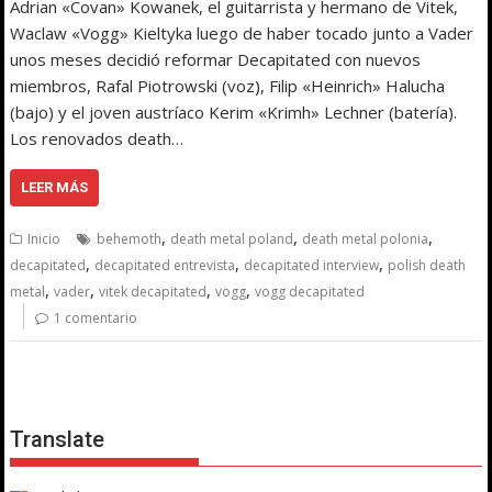
Adrian «Covan» Kowanek, el guitarrista y hermano de Vitek,
Waclaw «Vogg» Kieltyka luego de haber tocado junto a Vader
unos meses decidió reformar Decapitated con nuevos
miembros, Rafal Piotrowski (voz), Filip «Heinrich» Halucha
(bajo) y el joven austríaco Kerim «Krimh» Lechner (batería).
Los renovados death…
LEER MÁS
,
,
,
Inicio
behemoth
death metal poland
death metal polonia
,
,
,
decapitated
decapitated entrevista
decapitated interview
polish death
,
,
,
,
metal
vader
vitek decapitated
vogg
vogg decapitated
1 comentario
Translate