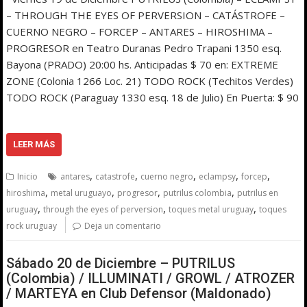
– THROUGH THE EYES OF PERVERSION – CATÁSTROFE –
CUERNO NEGRO – FORCEP – ANTARES – HIROSHIMA –
PROGRESOR en Teatro Duranas Pedro Trapani 1350 esq.
Bayona (PRADO) 20:00 hs. Anticipadas $ 70 en: EXTREME
ZONE (Colonia 1266 Loc. 21) TODO ROCK (Techitos Verdes)
TODO ROCK (Paraguay 1330 esq. 18 de Julio) En Puerta: $ 90
LEER MÁS
,
,
,
,
,
Inicio
antares
catastrofe
cuerno negro
eclampsy
forcep
,
,
,
,
hiroshima
metal uruguayo
progresor
putrilus colombia
putrilus en
,
,
,
uruguay
through the eyes of perversion
toques metal uruguay
toques
rock uruguay
Deja un comentario
Sábado 20 de Diciembre – PUTRILUS
(Colombia) / ILLUMINATI / GROWL / ATROZER
/ MARTEYA en Club Defensor (Maldonado)