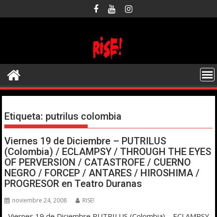
Saltar
al
contenido
Etiqueta:
putrilus colombia
Viernes 19 de Diciembre – PUTRILUS
(Colombia) / ECLAMPSY / THROUGH THE EYES
OF PERVERSION / CATASTROFE / CUERNO
NEGRO / FORCEP / ANTARES / HIROSHIMA /
PROGRESOR en Teatro Duranas
noviembre 24, 2008
RISE!
Viernes 19 de Diciembre PUTRILUS (Colombia) – ECLAMPSY