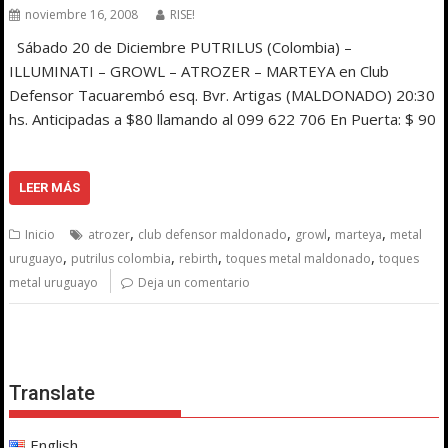
noviembre 16, 2008
RISE!
Sábado 20 de Diciembre PUTRILUS (Colombia) –
ILLUMINATI – GROWL – ATROZER – MARTEYA en Club
Defensor Tacuarembó esq. Bvr. Artigas (MALDONADO) 20:30
hs. Anticipadas a $80 llamando al 099 622 706 En Puerta: $ 90
LEER MÁS
,
,
,
,
Inicio
atrozer
club defensor maldonado
growl
marteya
metal
,
,
,
,
uruguayo
putrilus colombia
rebirth
toques metal maldonado
toques
metal uruguayo
Deja un comentario
Translate
English