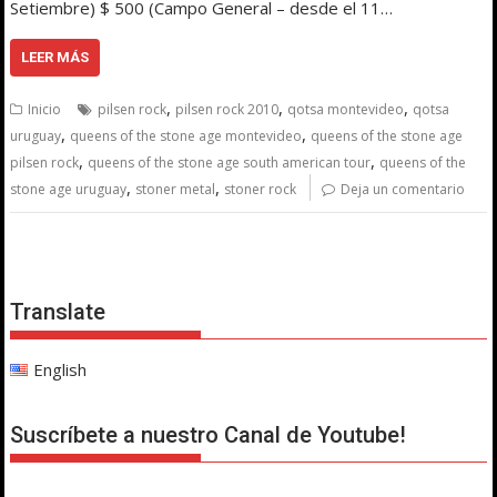
Setiembre) $ 500 (Campo General – desde el 11…
LEER MÁS
,
,
,
Inicio
pilsen rock
pilsen rock 2010
qotsa montevideo
qotsa
,
,
uruguay
queens of the stone age montevideo
queens of the stone age
,
,
pilsen rock
queens of the stone age south american tour
queens of the
,
,
stone age uruguay
stoner metal
stoner rock
Deja un comentario
Translate
English
Suscríbete a nuestro Canal de Youtube!