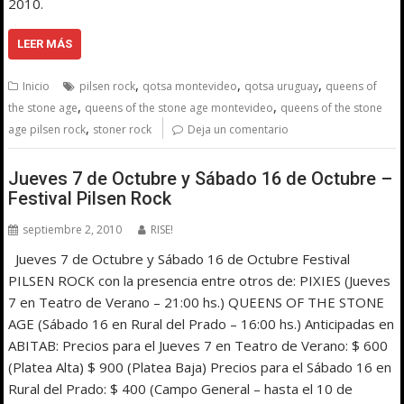
2010.
LEER MÁS
,
,
,
Inicio
pilsen rock
qotsa montevideo
qotsa uruguay
queens of
,
,
the stone age
queens of the stone age montevideo
queens of the stone
,
age pilsen rock
stoner rock
Deja un comentario
Jueves 7 de Octubre y Sábado 16 de Octubre –
Festival Pilsen Rock
septiembre 2, 2010
RISE!
Jueves 7 de Octubre y Sábado 16 de Octubre Festival
PILSEN ROCK con la presencia entre otros de: PIXIES (Jueves
7 en Teatro de Verano – 21:00 hs.) QUEENS OF THE STONE
AGE (Sábado 16 en Rural del Prado – 16:00 hs.) Anticipadas en
ABITAB: Precios para el Jueves 7 en Teatro de Verano: $ 600
(Platea Alta) $ 900 (Platea Baja) Precios para el Sábado 16 en
Rural del Prado: $ 400 (Campo General – hasta el 10 de