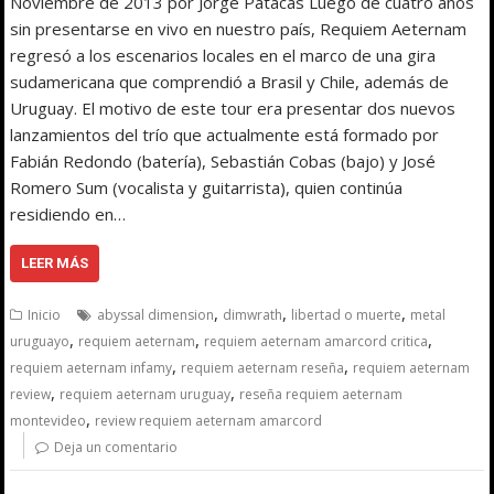
Noviembre de 2013 por Jorge Patacas Luego de cuatro años
sin presentarse en vivo en nuestro país, Requiem Aeternam
regresó a los escenarios locales en el marco de una gira
sudamericana que comprendió a Brasil y Chile, además de
Uruguay. El motivo de este tour era presentar dos nuevos
lanzamientos del trío que actualmente está formado por
Fabián Redondo (batería), Sebastián Cobas (bajo) y José
Romero Sum (vocalista y guitarrista), quien continúa
residiendo en…
LEER MÁS
,
,
,
Inicio
abyssal dimension
dimwrath
libertad o muerte
metal
,
,
,
uruguayo
requiem aeternam
requiem aeternam amarcord critica
,
,
requiem aeternam infamy
requiem aeternam reseña
requiem aeternam
,
,
review
requiem aeternam uruguay
reseña requiem aeternam
,
montevideo
review requiem aeternam amarcord
Deja un comentario