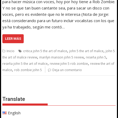
para hacer música con voces, hoy por hoy tiene a Rob Zombie.
Y no se que tan buen cantante sea, para sacar un disco con
voces, pero es evidente que no le interesa (Nota de Jorge:
está considerando para un futuro incluir vocalistas con los que
ya ha trabajado, según me contó…
LEER MÁS
,
,
Inicio
critica john 5 the art of malice
john 5 the art of malice
john 5
,
,
,
the art of malice review
marilyn manson john 5 review
reseña john 5
,
,
reseña john 5 the art of malice
review john 5 rob zombie
review the art of
,
malice
rob zombie john 5
Deja un comentario
Translate
English