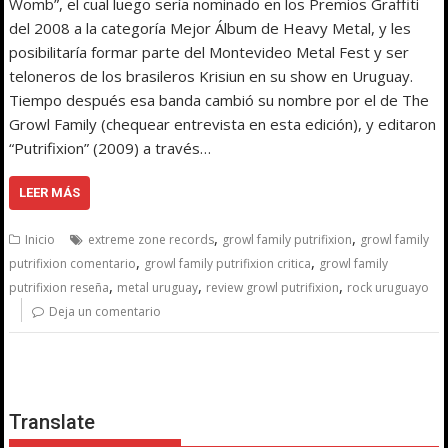
Womb”, el cual luego sería nominado en los Premios Graffiti
del 2008 a la categoría Mejor Álbum de Heavy Metal, y les
posibilitaría formar parte del Montevideo Metal Fest y ser
teloneros de los brasileros Krisiun en su show en Uruguay.
Tiempo después esa banda cambió su nombre por el de The
Growl Family (chequear entrevista en esta edición), y editaron
“Putrifixion” (2009) a través…
LEER MÁS
,
,
Inicio
extreme zone records
growl family putrifixion
growl family
,
,
putrifixion comentario
growl family putrifixion critica
growl family
,
,
,
putrifixion reseña
metal uruguay
review growl putrifixion
rock uruguayo
Deja un comentario
Translate