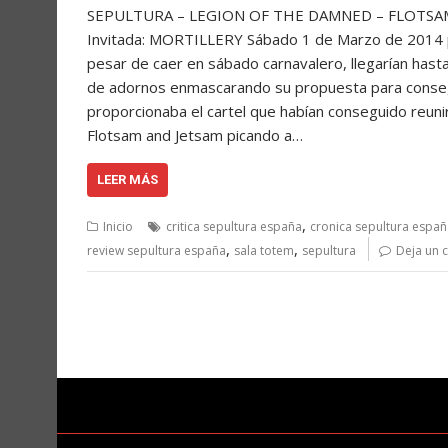
SEPULTURA – LEGION OF THE DAMNED – FLOTSAM A
Invitada: MORTILLERY Sábado 1 de Marzo de 2014 p
pesar de caer en sábado carnavalero, llegarían hasta
de adornos enmascarando su propuesta para consegui
proporcionaba el cartel que habían conseguido reunir
Flotsam and Jetsam picando a…
LEER MÁS
,
Inicio
critica sepultura españa
cronica sepultura españ
,
,
review sepultura españa
sala totem
sepultura
Deja un 