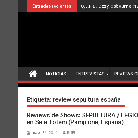
Saltar
Q.E.P.D. Ozzy Osbourne (19
Entradas recientes
al
contenido
NOTICIAS
ENTREVISTAS
REVIEWS C
Etiqueta:
review sepultura españa
Reviews de Shows: SEPULTURA / LEG
en Sala Totem (Pamplona, España)
mayo 31, 2014
RISE!