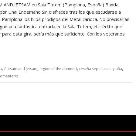
ND JETSAM en Sala Totem (Pamplona, España) Banda
or Unai Endemaño Sin disfraces tras los que escudarse a
 Pamplona los hijos pródigos del Metal carioca. No precisarían
r una fantástica entrada en la Sala Totem, el crédito que
 para esta gira, sería más que suficiente. Con los veteranos
,
,
,
,
a
flotsam and jetsam
legion of the damned
reseña sepultura españa
comentario