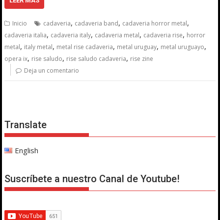
LEER MÁS
,
,
,
Inicio
cadaveria
cadaveria band
cadaveria horror metal
,
,
,
,
cadaveria italia
cadaveria italy
cadaveria metal
cadaveria rise
horror
,
,
,
,
,
metal
italy metal
metal rise cadaveria
metal uruguay
metal uruguayo
,
,
,
opera ix
rise saludo
rise saludo cadaveria
rise zine
Deja un comentario
Translate
English
Suscríbete a nuestro Canal de Youtube!