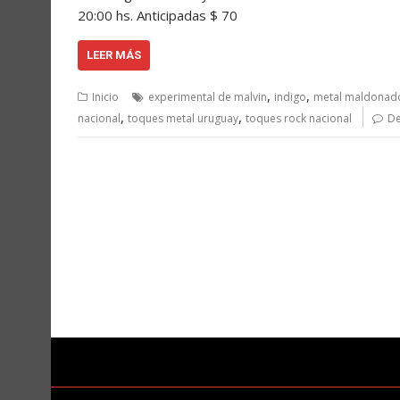
20:00 hs. Anticipadas $ 70
LEER MÁS
,
,
Inicio
experimental de malvin
indigo
metal maldonad
,
,
nacional
toques metal uruguay
toques rock nacional
De