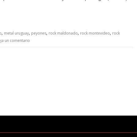
,
,
,
,
,
o
metal uruguay
peyones
rock maldonado
rock montevideo
rock
ja un comentario