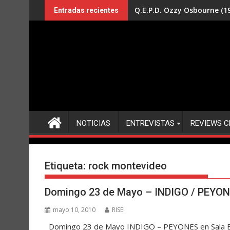
Saltar
Q.E.P.D. Ozzy Osbourne (19
Entradas recientes
al
contenido
NOTICIAS
ENTREVISTAS
REVIEWS C
Etiqueta:
rock montevideo
Domingo 23 de Mayo – INDIGO / PEYONE
mayo 10, 2010
RISE!
Domingo 23 de Mayo INDIGO – PEYONES en Sala Exp