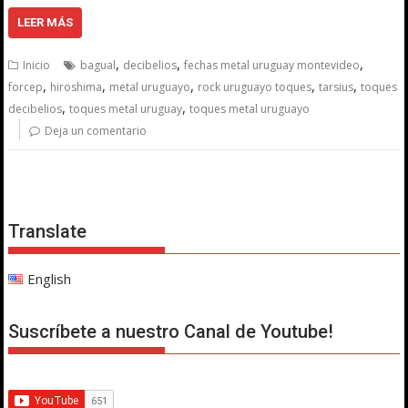
LEER MÁS
,
,
,
Inicio
bagual
decibelios
fechas metal uruguay montevideo
,
,
,
,
,
forcep
hiroshima
metal uruguayo
rock uruguayo toques
tarsius
toques
,
,
decibelios
toques metal uruguay
toques metal uruguayo
Deja un comentario
Translate
English
Suscríbete a nuestro Canal de Youtube!