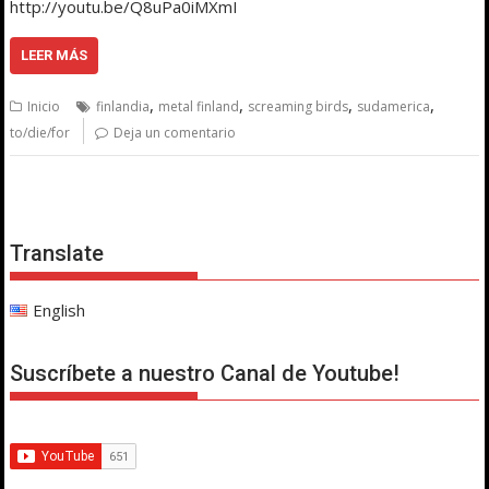
http://youtu.be/Q8uPa0iMXmI
LEER MÁS
,
,
,
,
Inicio
finlandia
metal finland
screaming birds
sudamerica
to/die/for
Deja un comentario
Translate
English
Suscríbete a nuestro Canal de Youtube!