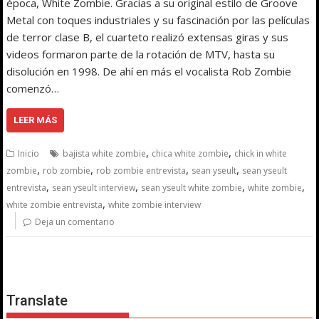
época, White Zombie. Gracias a su original estilo de Groove
Metal con toques industriales y su fascinación por las películas
de terror clase B, el cuarteto realizó extensas giras y sus
videos formaron parte de la rotación de MTV, hasta su
disolución en 1998. De ahí en más el vocalista Rob Zombie
comenzó…
LEER MÁS
,
,
Inicio
bajista white zombie
chica white zombie
chick in white
,
,
,
,
zombie
rob zombie
rob zombie entrevista
sean yseult
sean yseult
,
,
,
,
entrevista
sean yseult interview
sean yseult white zombie
white zombie
,
white zombie entrevista
white zombie interview
Deja un comentario
Translate