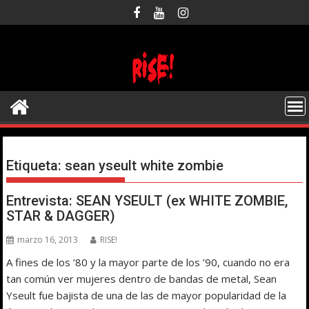
Saltar
al
contenido
Etiqueta:
sean yseult white zombie
Entrevista: SEAN YSEULT (ex WHITE ZOMBIE,
STAR & DAGGER)
marzo 16, 2013
RISE!
A fines de los ’80 y la mayor parte de los ’90, cuando no era
tan común ver mujeres dentro de bandas de metal, Sean
Yseult fue bajista de una de las de mayor popularidad de la