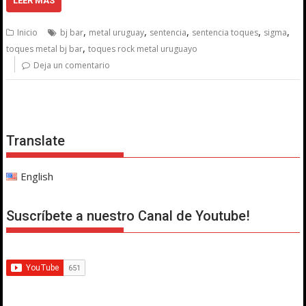
LEER MÁS
,
,
,
,
,
Inicio
bj bar
metal uruguay
sentencia
sentencia toques
sigma
,
toques metal bj bar
toques rock metal uruguayo
Deja un comentario
Translate
English
Suscríbete a nuestro Canal de Youtube!