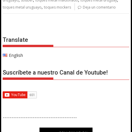
uruguayo
souber
toques metal maldonado
toques metal uruguay
,
toques metal uruguayo
toques mockers
Deja un comentario
Translate
English
Suscríbete a nuestro Canal de Youtube!
------------------------------------------