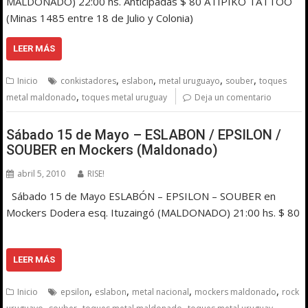
MALDONADO) 22:00 hs. Anticipadas $ 80 ATIPIKO TATTOO
(Minas 1485 entre 18 de Julio y Colonia)
LEER MÁS
,
,
,
,
Inicio
conkistadores
eslabon
metal uruguayo
souber
toques
,
metal maldonado
toques metal uruguay
Deja un comentario
Sábado 15 de Mayo – ESLABON / EPSILON /
SOUBER en Mockers (Maldonado)
abril 5, 2010
RISE!
Sábado 15 de Mayo ESLABÓN – EPSILON – SOUBER en
Mockers Dodera esq. Ituzaingó (MALDONADO) 21:00 hs. $ 80
LEER MÁS
,
,
,
,
Inicio
epsilon
eslabon
metal nacional
mockers maldonado
rock
,
,
,
,