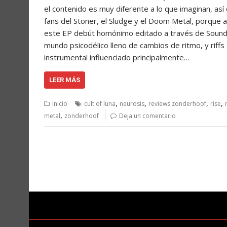
el contenido es muy diferente a lo que imaginan, así
fans del Stoner, el Sludge y el Doom Metal, porque a
este EP debút homónimo editado a través de Sound
mundo psicodélico lleno de cambios de ritmo, y rif
instrumental influenciado principalmente…
LEER MÁS
,
,
,
,
Inicio
cult of luna
neurosis
reviews zonderhoof
rise
,
metal
zonderhoof
Deja un comentario