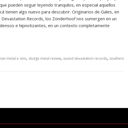
 que pueden seguir leyendo tranquilos, en especial aquellos
cá tienen algo nuevo para descubrir. Originarios de Gales, en
 Devastation Records, los Zonderhoof nos sumergen en un
fs densos e hipnotizantes, en un contexto completamente
,
,
,
rise! metal e-zine
sludge metal review
sound devastation records
southern