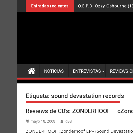
Saltar
Q.E.P.D. Ozzy Osbourne (19
Entradas recientes
al
contenido
NOTICIAS
ENTREVISTAS
REVIEWS C
Etiqueta:
sound devastation records
Reviews de CD’s: ZONDERHOOF – «Zon
mayo 18, 2008
RISE!
ZONDERHOOF «Zonderhoof EP» (Sound Devastation Re