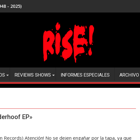
48 - 2025)
DS
REVIEWS SHOWS
INFORMES ESPECIALES
ARCHIVO
derhoof EP»
cords) Atención! No se dejen engañar por la tapa, ya que