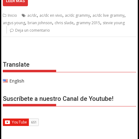
LEER MÁS
,
,
,
,
Inicio
ac/dc
ac/dc en vivo
ac/dc grammy
ac/dc live grammy
,
,
,
,
angus young
brian johnson
chris slade
grammy 2015
stevie young
Deja un comentario
Translate
English
Suscríbete a nuestro Canal de Youtube!