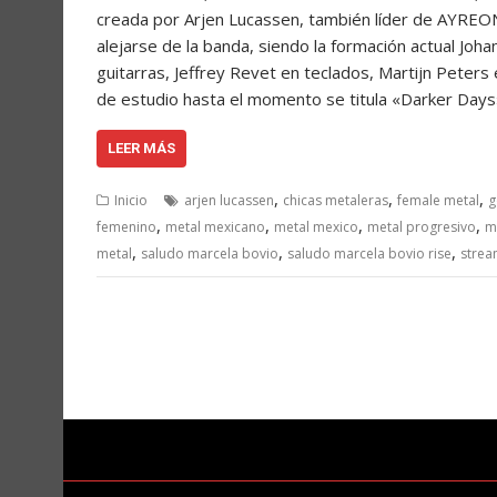
creada por Arjen Lucassen, también líder de AYREO
alejarse de la banda, siendo la formación actual Joh
guitarras, Jeffrey Revet en teclados, Martijn Peters
de estudio hasta el momento se titula «Darker Day
LEER MÁS
,
,
,
Inicio
arjen lucassen
chicas metaleras
female metal
g
,
,
,
,
femenino
metal mexicano
metal mexico
metal progresivo
m
,
,
,
metal
saludo marcela bovio
saludo marcela bovio rise
strea