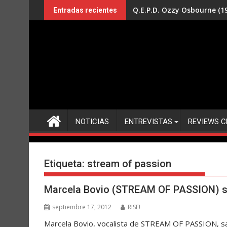
Saltar
Q.E.P.D. Ozzy Osbourne (19
Entradas recientes
al
contenido
NOTICIAS
ENTREVISTAS
REVIEWS C
Etiqueta:
stream of passion
Marcela Bovio (STREAM OF PASSION) sal
septiembre 17, 2012
RISE!
Marcela Bovio, vocalista de STREAM OF PASSION, s