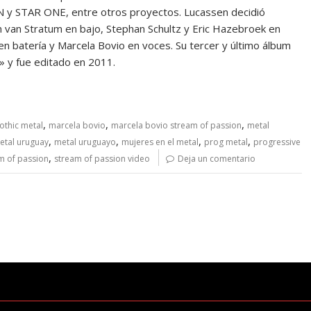
N y STAR ONE, entre otros proyectos. Lucassen decidió
an van Stratum en bajo, Stephan Schultz y Eric Hazebroek en
 en batería y Marcela Bovio en voces. Su tercer y último álbum
s» y fue editado en 2011.
,
,
,
othic metal
marcela bovio
marcela bovio stream of passion
metal
,
,
,
,
etal uruguay
metal uruguayo
mujeres en el metal
prog metal
progressive
,
m of passion
stream of passion video
Deja un comentario