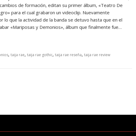
 cambios de formación, editan su primer álbum, «Teatro De
Negro» para el cual grabaron un videoclip. Nuevamente
r lo que la actividad de la banda se detuvo hasta que en el
rabar «Mariposas y Demonios», álbum que finalmente fue…
,
,
,
,
onios
taija rae
taija rae gothic
taija rae reseña
taija rae review