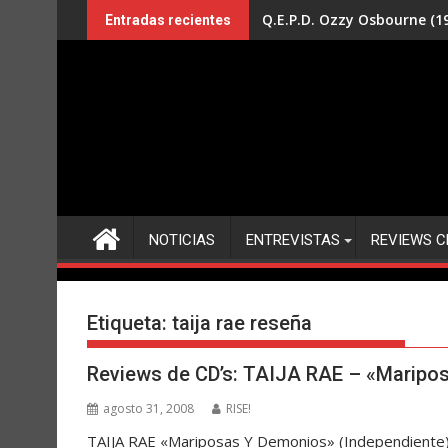
Saltar
Q.E.P.D. Ozzy Osbourne (19
Entradas recientes
al
contenido
NOTICIAS
ENTREVISTAS
REVIEWS C
Etiqueta:
taija rae reseña
Reviews de CD’s: TAIJA RAE – «Maripo
agosto 31, 2008
RISE!
TAIJA RAE «Mariposas Y Demonios» (Independiente) 