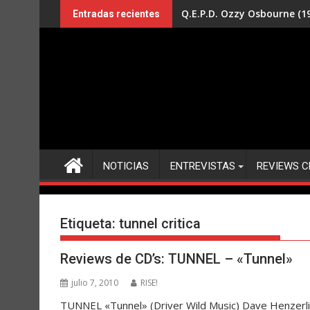
Saltar
Q.E.P.D. Ozzy Osbourne (19
Entradas recientes
al
contenido
NOTICIAS
ENTREVISTAS
REVIEWS C
Etiqueta:
tunnel critica
Reviews de CD’s: TUNNEL – «Tunnel»
julio 7, 2010
RISE!
TUNNEL «Tunnel» (Driver Wild Music) Dave Henzerling