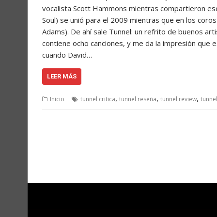
vocalista Scott Hammons mientras compartieron esce
Soul) se unió para el 2009 mientras que en los coro
Adams). De ahí sale Tunnel: un refrito de buenos ar
contiene ocho canciones, y me da la impresión que 
cuando David…
LEER MÁS
,
,
,
Inicio
tunnel critica
tunnel reseña
tunnel review
tunnel