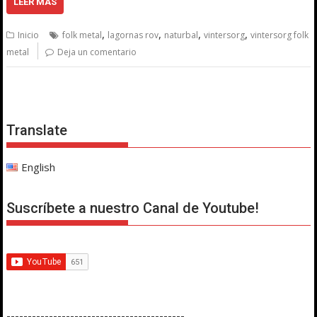
LEER MÁS
,
,
,
,
Inicio
folk metal
lagornas rov
naturbal
vintersorg
vintersorg folk
metal
Deja un comentario
Translate
English
Suscríbete a nuestro Canal de Youtube!
------------------------------------------