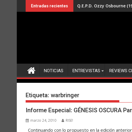
Saltar
Q.E.P.D. Ozzy Osbourne (19
Entradas recientes
al
contenido
NOTICIAS
ENTREVISTAS
REVIEWS C
Etiqueta:
warbringer
Informe Especial: GÉNESIS OSCURA Par
marzo 24, 2010
RISE!
Continuando con lo propuesto en la edición anterio