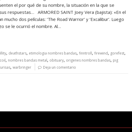
nten el por qué de su nombre, la situación en la que se
án sus respuestas… ARMORED SAINT Joey Vera (bajista): «En el
mucho dos películas: ‘The Road Warrior’ y ‘Excalibur’. Luego
nzo se le ocurrió el nombre. Al…
,
,
,
,
,
,
llity
deathstars
etimologia nombres bandas
finntroll
firewind
gorefest
,
,
,
,
coil
nombres bandas metal
obituary
origenes nombres bandas
pig
,
turisas
warbringer
Deja un comentario