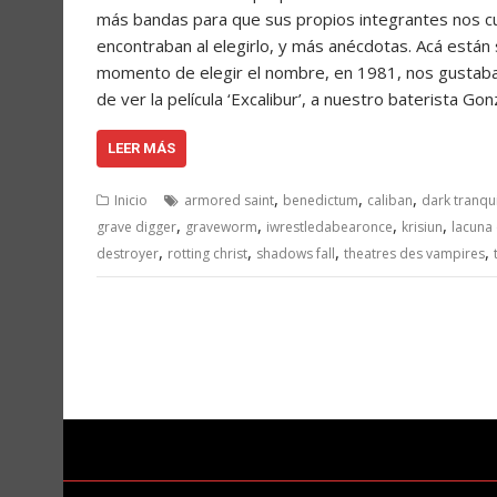
más bandas para que sus propios integrantes nos cue
encontraban al elegirlo, y más anécdotas. Acá est
momento de elegir el nombre, en 1981, nos gustaban 
de ver la película ‘Excalibur’, a nuestro baterista Go
LEER MÁS
,
,
,
Inicio
armored saint
benedictum
caliban
dark tranqui
,
,
,
,
grave digger
graveworm
iwrestledabearonce
krisiun
lacuna 
,
,
,
,
destroyer
rotting christ
shadows fall
theatres des vampires