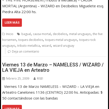
MORTAL (Argentina) – WIZARD en Decibelios Miguelete esq.
Piedra Alta 22:00 hs.
LEER MÁS
,
,
,
,
Inicio
bagual
causa mortal
decibelios
metal uruguayo
the five
,
,
,
horsemen
toques decibelios
toques metal uruguayo
toques rock
,
,
,
uruguayo
tributo metallica
wizard
wizard uruguay
Deja un comentario
Viernes 13 de Marzo – NAMELESS / WIZARD /
LA VIEJA en Arteatro
febrero 25, 2009
RISE!
Viernes 13 de Marzo NAMELESS – WIZARD – LA VIEJA en
Arteatro Canelones 1136 (CENTRO) 22:00 hs. Anticipadas: $
50 contactándose con las bandas
LEER MÁS