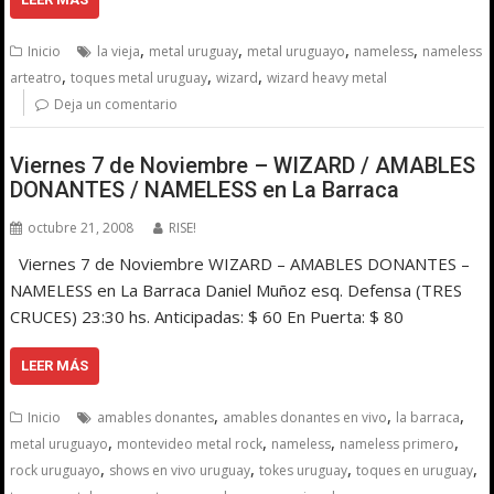
,
,
,
,
Inicio
la vieja
metal uruguay
metal uruguayo
nameless
nameless
,
,
,
arteatro
toques metal uruguay
wizard
wizard heavy metal
Deja un comentario
Viernes 7 de Noviembre – WIZARD / AMABLES
DONANTES / NAMELESS en La Barraca
octubre 21, 2008
RISE!
Viernes 7 de Noviembre WIZARD – AMABLES DONANTES –
NAMELESS en La Barraca Daniel Muñoz esq. Defensa (TRES
CRUCES) 23:30 hs. Anticipadas: $ 60 En Puerta: $ 80
LEER MÁS
,
,
,
Inicio
amables donantes
amables donantes en vivo
la barraca
,
,
,
,
metal uruguayo
montevideo metal rock
nameless
nameless primero
,
,
,
,
rock uruguayo
shows en vivo uruguay
tokes uruguay
toques en uruguay