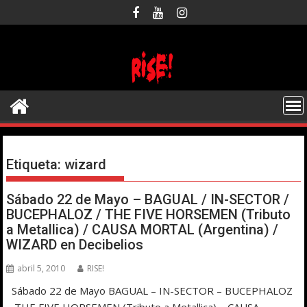
Saltar
al
contenido
Etiqueta:
wizard
Sábado 22 de Mayo – BAGUAL / IN-SECTOR /
BUCEPHALOZ / THE FIVE HORSEMEN (Tributo
a Metallica) / CAUSA MORTAL (Argentina) /
WIZARD en Decibelios
abril 5, 2010
RISE!
Sábado 22 de Mayo BAGUAL – IN-SECTOR – BUCEPHALOZ
– THE FIVE HORSEMEN (Tributo a Metallica) – CAUSA