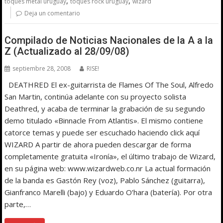
,
,
toques metal uruguay
toques rock uruguay
wizard
Deja un comentario
Compilado de Noticias Nacionales de la A a la
Z (Actualizado al 28/09/08)
septiembre 28, 2008
RISE!
DEATHRED El ex-guitarrista de Flames Of The Soul, Alfredo
San Martin, continúa adelante con su proyecto solista
Deathred, y acaba de terminar la grabación de su segundo
demo titulado «Binnacle From Atlantis». El mismo contiene
catorce temas y puede ser escuchado haciendo click aquí
WIZARD A partir de ahora pueden descargar de forma
completamente gratuita «Ironía», el último trabajo de Wizard,
en su página web: www.wizardweb.co.nr La actual formación
de la banda es Gastón Rey (voz), Pablo Sánchez (guitarra),
Gianfranco Marelli (bajo) y Eduardo O’hara (batería). Por otra
parte,…