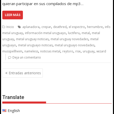
quieran participar en sus compilados de mp3…
LEER MÁS
,
,
,
,
,
Inicio
aplanadora
crepar
deathred
el espectro
herrumbre
info
,
,
,
,
metal uruguay
información metal uruguayo
luctiferu
metal
metal
,
,
,
uruguay
metal uruguay noticias
metal uruguay novedades
metal
,
,
,
uruguayo
metal uruguayo noticias
metal uruguayo novedades
,
,
,
,
,
,
musspellheim
nameless
noticias metal
reytoro
rise
uruguay
wizard
Deja un comentario
Navegación
Entradas anteriores
de
entradas
Translate
English