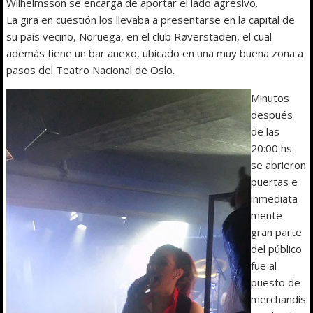
Wilhelmsson se encarga de aportar el lado agresivo.
La gira en cuestión los llevaba a presentarse en la capital de
su país vecino, Noruega, en el club Røverstaden, el cual
además tiene un bar anexo, ubicado en una muy buena zona a
pasos del Teatro Nacional de Oslo.
Minutos
después
de las
20:00 hs.
se abrieron
puertas e
inmediata
mente
gran parte
del público
fue al
puesto de
merchandis