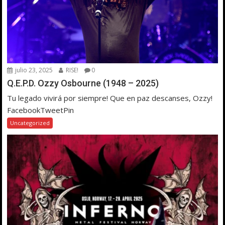
julio 23, 2025
RISE!
0
Q.E.P.D. Ozzy Osbourne (1948 – 2025)
Tu legado vivirá por siempre! Que en paz descanses, Ozzy!
FacebookTweetPin
Uncategorized