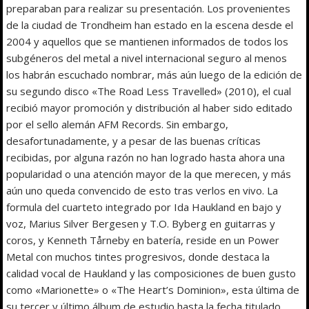
preparaban para realizar su presentación. Los provenientes
de la ciudad de Trondheim han estado en la escena desde el
2004 y aquellos que se mantienen informados de todos los
subgéneros del metal a nivel internacional seguro al menos
los habrán escuchado nombrar, más aún luego de la edición de
su segundo disco «The Road Less Travelled» (2010), el cual
recibió mayor promoción y distribución al haber sido editado
por el sello alemán AFM Records. Sin embargo,
desafortunadamente, y a pesar de las buenas críticas
recibidas, por alguna razón no han logrado hasta ahora una
popularidad o una atención mayor de la que merecen, y más
aún uno queda convencido de esto tras verlos en vivo. La
formula del cuarteto integrado por Ida Haukland en bajo y
voz, Marius Silver Bergesen y T.O. Byberg en guitarras y
coros, y Kenneth Tårneby en batería, reside en un Power
Metal con muchos tintes progresivos, donde destaca la
calidad vocal de Haukland y las composiciones de buen gusto
como «Marionette» o «The Heart’s Dominion», esta última de
su tercer y último álbum de estudio hasta la fecha titulado