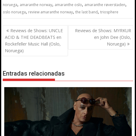
,
,
,
,
noruega
amaranthe norway
amaranthe oslo
amaranthe røverstaden
,
,
,
oslo noruega
review amaranthe norway
the last band
triosphere
Navegación
Reviews de Shows: UNCLE
Reviews de Shows: MYRKUR
de
ACID & THE DEADBEATS en
en John Dee (Oslo,
entradas
Rockefeller Music Hall (Oslo,
Noruega)
Noruega)
Entradas relacionadas