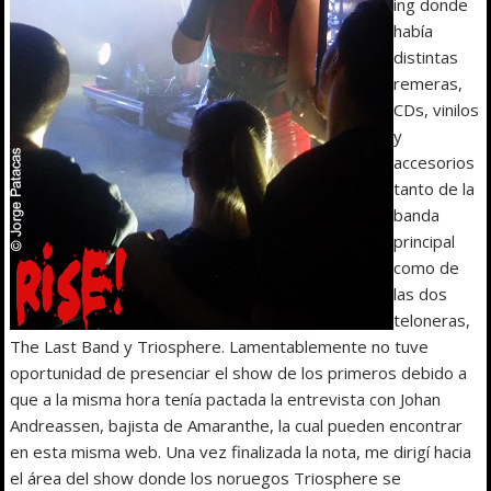
ing donde
había
distintas
remeras,
CDs, vinilos
y
accesorios
tanto de la
banda
principal
como de
las dos
teloneras,
The Last Band y Triosphere. Lamentablemente no tuve
oportunidad de presenciar el show de los primeros debido a
que a la misma hora tenía pactada la entrevista con Johan
Andreassen, bajista de Amaranthe, la cual pueden encontrar
en esta misma web. Una vez finalizada la nota, me dirigí hacia
el área del show donde los noruegos Triosphere se