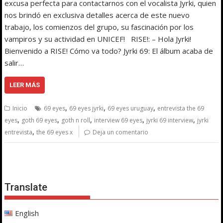
excusa perfecta para contactarnos con el vocalista Jyrki, quien
nos brindó en exclusiva detalles acerca de este nuevo
trabajo, los comienzos del grupo, su fascinación por los
vampiros y su actividad en UNICEF! RISE!: – Hola Jyrki!
Bienvenido a RISE! Cómo va todo? Jyrki 69: El álbum acaba de
salir…
LEER MÁS
,
,
,
Inicio
69 eyes
69 eyes jyrki
69 eyes uruguay
entrevista the 69
,
,
,
,
,
eyes
goth 69 eyes
goth n roll
interview 69 eyes
jyrki 69 interview
jyrki
,
entrevista
the 69 eyes x
Deja un comentario
Translate
English