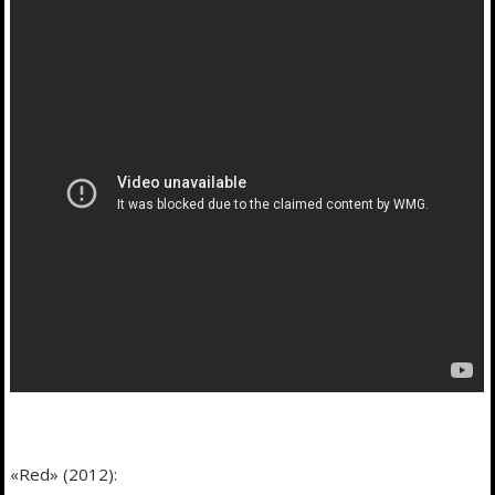
«Red» (2012):