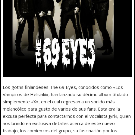
Los goths finlandeses The 69 Eyes, conocidos como «Los
Vampiros de Helsinki», han lanzado su décimo álbum titulado
simplemente «X», en el cual regresan a un sonido más
melancólico para gusto de varios de sus fans. Esta era la
excusa perfecta para contactarnos con el vocalista Jyrki, quien
nos brindó en exclusiva detalles acerca de este nuevo
trabajo, los comienzos del grupo, su fascinación por los