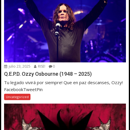
julio 23, 2025
RISE!
0
Q.E.P.D. Ozzy Osbourne (1948 – 2025)
Tu legado vivirá por siempre! Que en paz descanses, Ozzy!
FacebookTweetPin
Uncategorized