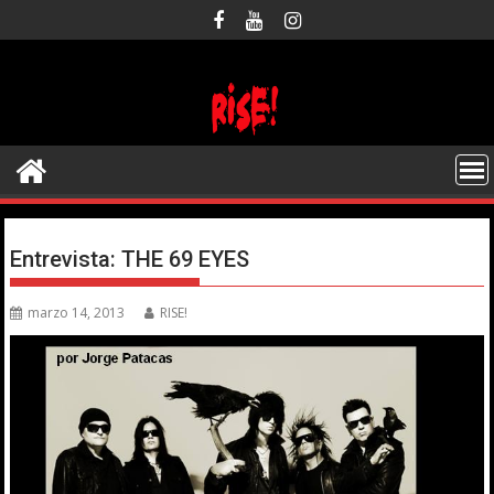
Saltar
al
contenido
Entrevista: THE 69 EYES
marzo 14, 2013
RISE!