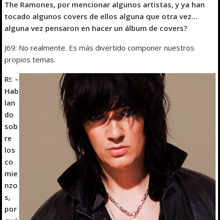
The Ramones, por mencionar algunos artistas, y ya han
tocado algunos covers de ellos alguna que otra vez…
alguna vez pensaron en hacer un álbum de covers?
J69: No realmente. Es más divertido componer nuestros
propios temas.
R!: –
Hab
lan
do
sob
re
los
co
mie
nzo
s,
por