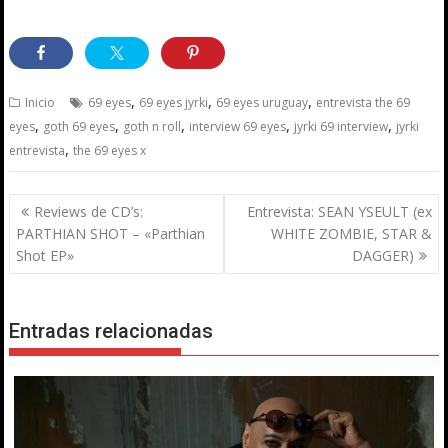
,
,
,
Inicio
69 eyes
69 eyes jyrki
69 eyes uruguay
entrevista the 69
,
,
,
,
,
eyes
goth 69 eyes
goth n roll
interview 69 eyes
jyrki 69 interview
jyrki
,
entrevista
the 69 eyes x
Navegación
Reviews de CD’s:
Entrevista: SEAN YSEULT (ex
de
PARTHIAN SHOT – «Parthian
WHITE ZOMBIE, STAR &
entradas
Shot EP»
DAGGER)
Entradas relacionadas