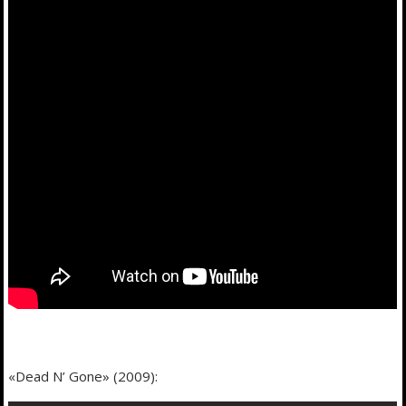
«Dead N’ Gone» (2009):