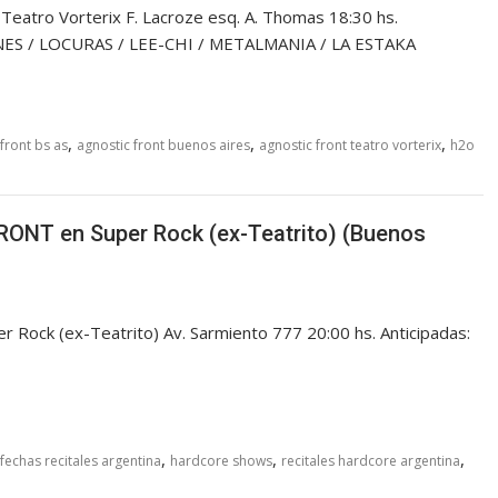
tro Vorterix F. Lacroze esq. A. Thomas 18:30 hs.
ONES / LOCURAS / LEE-CHI / METALMANIA / LA ESTAKA
,
,
,
front bs as
agnostic front buenos aires
agnostic front teatro vorterix
h2o
ONT en Super Rock (ex-Teatrito) (Buenos
ock (ex-Teatrito) Av. Sarmiento 777 20:00 hs. Anticipadas:
,
,
,
fechas recitales argentina
hardcore shows
recitales hardcore argentina