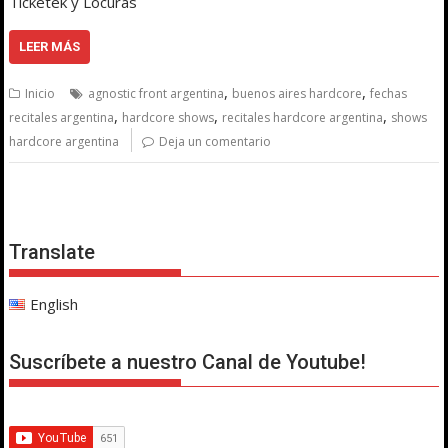
Ticketek y Locuras
LEER MÁS
,
,
Inicio
agnostic front argentina
buenos aires hardcore
fechas
,
,
,
recitales argentina
hardcore shows
recitales hardcore argentina
shows
hardcore argentina
Deja un comentario
Translate
English
Suscríbete a nuestro Canal de Youtube!