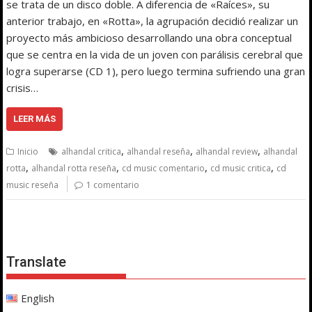
se trata de un disco doble. A diferencia de «Raíces», su
anterior trabajo, en «Rotta», la agrupación decidió realizar un
proyecto más ambicioso desarrollando una obra conceptual
que se centra en la vida de un joven con parálisis cerebral que
logra superarse (CD 1), pero luego termina sufriendo una gran
crisis…
LEER MÁS
,
,
,
Inicio
alhandal critica
alhandal reseña
alhandal review
alhandal
,
,
,
,
rotta
alhandal rotta reseña
cd music comentario
cd music critica
cd
music reseña
1 comentario
Translate
English