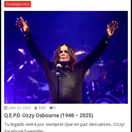
Uncategorized
julio 23, 2025
RISE!
0
Q.E.P.D. Ozzy Osbourne (1948 – 2025)
Tu legado vivirá por siempre! Que en paz descanses, Ozzy!
FacebookTweetPin