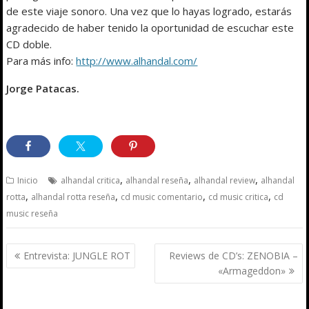
de este viaje sonoro. Una vez que lo hayas logrado, estarás
agradecido de haber tenido la oportunidad de escuchar este
CD doble.
Para más info:
http://www.alhandal.com/
Jorge Patacas.
,
,
,
Inicio
alhandal critica
alhandal reseña
alhandal review
alhandal
,
,
,
,
rotta
alhandal rotta reseña
cd music comentario
cd music critica
cd
music reseña
Navegación
Entrevista: JUNGLE ROT
Reviews de CD’s: ZENOBIA –
de
«Armageddon»
entradas