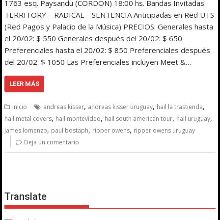
1763 esq. Paysandu (CORDÓN) 18:00 hs. Bandas Invitadas:
TERRITORY – RADICAL – SENTENCIA Anticipadas en Red UTS
(Red Pagos y Palacio de la Música) PRECIOS: Generales hasta
el 20/02: $ 550 Generales después del 20/02: $ 650
Preferenciales hasta el 20/02: $ 850 Preferenciales después
del 20/02: $ 1050 Las Preferenciales incluyen Meet &…
LEER MÁS
,
,
,
Inicio
andreas kisser
andreas kisser uruguay
hail la trastienda
,
,
,
,
hail metal covers
hail montevideo
hail south american tour
hail uruguay
,
,
,
james lomenzo
paul bostaph
ripper owens
ripper owens uruguay
Deja un comentario
Translate