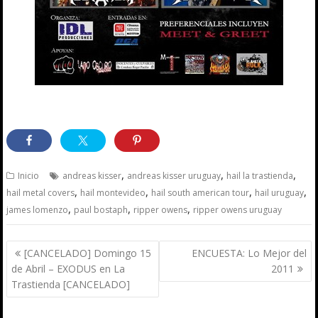
,
,
,
Inicio
andreas kisser
andreas kisser uruguay
hail la trastienda
,
,
,
,
hail metal covers
hail montevideo
hail south american tour
hail uruguay
,
,
,
james lomenzo
paul bostaph
ripper owens
ripper owens uruguay
Navegación
[CANCELADO] Domingo 15
ENCUESTA: Lo Mejor del
de
de Abril – EXODUS en La
2011
entradas
Trastienda [CANCELADO]