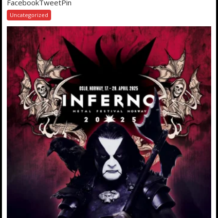
FacebookTweetPin
Uncategorized