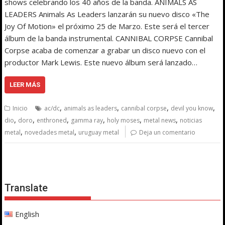
shows celebrando los 40 años de la banda. ANIMALS AS
LEADERS Animals As Leaders lanzarán su nuevo disco «The
Joy Of Motion» el próximo 25 de Marzo. Este será el tercer
álbum de la banda instrumental. CANNIBAL CORPSE Cannibal
Corpse acaba de comenzar a grabar un disco nuevo con el
productor Mark Lewis. Este nuevo álbum será lanzado…
LEER MÁS
,
,
,
,
Inicio
ac/dc
animals as leaders
cannibal corpse
devil you know
,
,
,
,
,
,
dio
doro
enthroned
gamma ray
holy moses
metal news
noticias
,
,
metal
novedades metal
uruguay metal
Deja un comentario
Translate
English