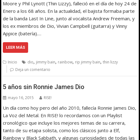
Moore y Phil Lynott (Thin Lizzy), falleció en el día de hoy 24 de
Enero a los 68 años. En la actualidad, el bajista formaba parte
de la banda Last In Line, junto al vocalista Andrew Freeman, y
los ex miembros de Dio, Vivian Campbell (guitarra) y Vinny
Appice (batería).…
LEER MÁS
,
,
,
,
Inicio
dio
jimmy bain
rainbow
rip jimmy bain
thin lizzy
Deja un comentario
5 años sin Ronnie James Dio
mayo 16, 2015
RISE!
Un día como hoy pero del año 2010, fallecía Ronnie James Dio,
La Voz del Metal. En RISE! lo recordamos con un Playlist
cronológico que incluye los mejores temas de su carrera,
tanto de su etapa solista, como los clásicos junto a Elf,
Rainbow y Black Sabbath, y algunas curiosidades de todas las