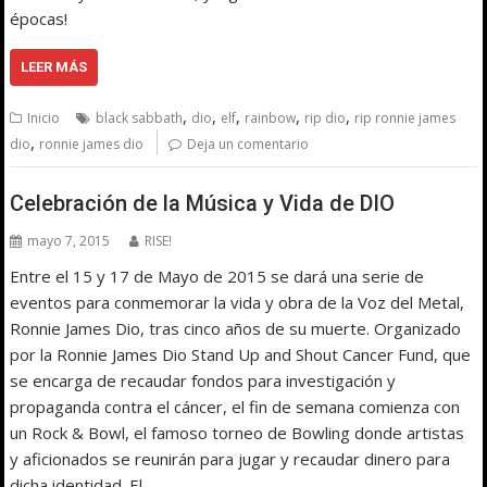
épocas!
LEER MÁS
,
,
,
,
,
Inicio
black sabbath
dio
elf
rainbow
rip dio
rip ronnie james
,
dio
ronnie james dio
Deja un comentario
Celebración de la Música y Vida de DIO
mayo 7, 2015
RISE!
Entre el 15 y 17 de Mayo de 2015 se dará una serie de
eventos para conmemorar la vida y obra de la Voz del Metal,
Ronnie James Dio, tras cinco años de su muerte. Organizado
por la Ronnie James Dio Stand Up and Shout Cancer Fund, que
se encarga de recaudar fondos para investigación y
propaganda contra el cáncer, el fin de semana comienza con
un Rock & Bowl, el famoso torneo de Bowling donde artistas
y aficionados se reunirán para jugar y recaudar dinero para
dicha identidad. El…