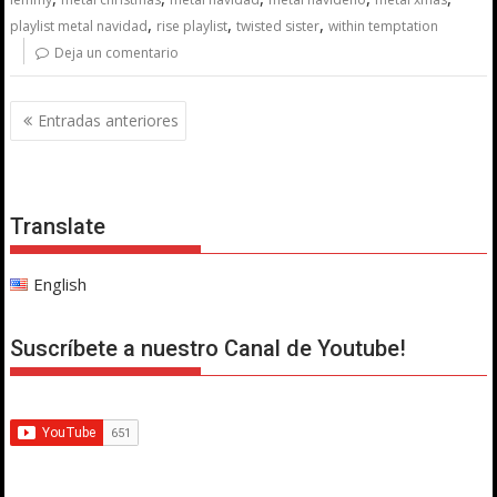
,
,
,
playlist metal navidad
rise playlist
twisted sister
within temptation
Deja un comentario
Navegación
Entradas anteriores
de
entradas
Translate
English
Suscríbete a nuestro Canal de Youtube!