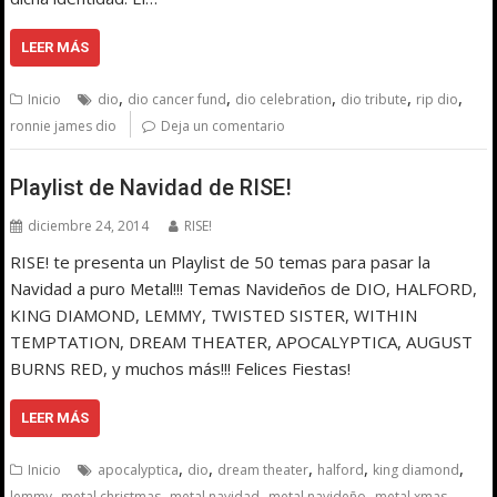
LEER MÁS
,
,
,
,
,
Inicio
dio
dio cancer fund
dio celebration
dio tribute
rip dio
ronnie james dio
Deja un comentario
Playlist de Navidad de RISE!
diciembre 24, 2014
RISE!
RISE! te presenta un Playlist de 50 temas para pasar la
Navidad a puro Metal!!! Temas Navideños de DIO, HALFORD,
KING DIAMOND, LEMMY, TWISTED SISTER, WITHIN
TEMPTATION, DREAM THEATER, APOCALYPTICA, AUGUST
BURNS RED, y muchos más!!! Felices Fiestas!
LEER MÁS
,
,
,
,
,
Inicio
apocalyptica
dio
dream theater
halford
king diamond
,
,
,
,
,
lemmy
metal christmas
metal navidad
metal navideño
metal xmas