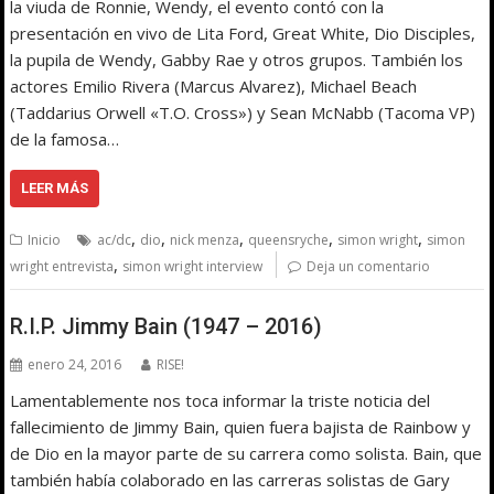
la viuda de Ronnie, Wendy, el evento contó con la
presentación en vivo de Lita Ford, Great White, Dio Disciples,
la pupila de Wendy, Gabby Rae y otros grupos. También los
actores Emilio Rivera (Marcus Alvarez), Michael Beach
(Taddarius Orwell «T.O. Cross») y Sean McNabb (Tacoma VP)
de la famosa…
LEER MÁS
,
,
,
,
,
Inicio
ac/dc
dio
nick menza
queensryche
simon wright
simon
,
wright entrevista
simon wright interview
Deja un comentario
R.I.P. Jimmy Bain (1947 – 2016)
enero 24, 2016
RISE!
Lamentablemente nos toca informar la triste noticia del
fallecimiento de Jimmy Bain, quien fuera bajista de Rainbow y
de Dio en la mayor parte de su carrera como solista. Bain, que
también había colaborado en las carreras solistas de Gary