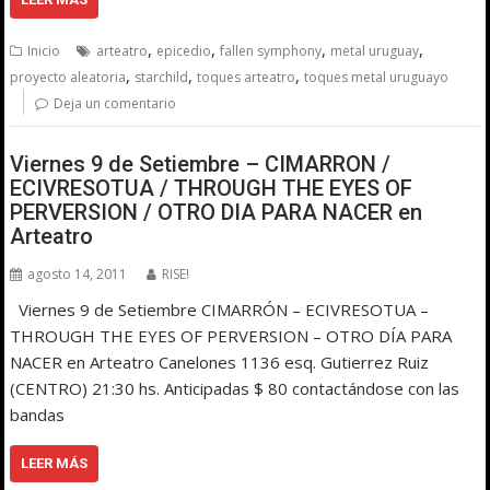
,
,
,
,
Inicio
arteatro
epicedio
fallen symphony
metal uruguay
,
,
,
proyecto aleatoria
starchild
toques arteatro
toques metal uruguayo
Deja un comentario
Viernes 9 de Setiembre – CIMARRON /
ECIVRESOTUA / THROUGH THE EYES OF
PERVERSION / OTRO DIA PARA NACER en
Arteatro
agosto 14, 2011
RISE!
Viernes 9 de Setiembre CIMARRÓN – ECIVRESOTUA –
THROUGH THE EYES OF PERVERSION – OTRO DÍA PARA
NACER en Arteatro Canelones 1136 esq. Gutierrez Ruiz
(CENTRO) 21:30 hs. Anticipadas $ 80 contactándose con las
bandas
LEER MÁS