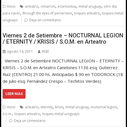
,
,
,
,
Inicio
arteatro
cimarron
ecivresotua
metal uruguay
otro dia
,
,
,
para nacer
through the eyes of perversion
toques arteatro
toques metal
uruguayo
Deja un comentario
Viernes 2 de Setiembre – NOCTURNAL LEGION
/ ETERNITY / KRISIS / S.O.M. en Arteatro
agosto 14, 2011
RISE!
Viernes 2 de Setiembre NOCTURNAL LEGION – ETERNITY –
KRISIS – S.O.M. en Arteatro Canelones 1136 esq. Gutierrez
Ruiz (CENTRO) 21:00 hs. Anticipadas $ 90 en TODOROCK (18
de Julio esq. Fernández Crespo – Techitos Verdes)
LEER MÁS
,
,
,
,
,
Inicio
arteatro
eternity
krisis
metal uruguay
nocturnal legion
,
,
s.o.m.
toques arteatro
toques metal uruguayo
Deja un comentario