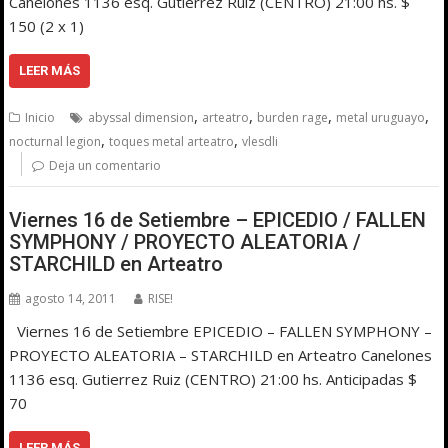
Canelones 1136 esq. Gutierrez Ruiz (CENTRO) 21:00 hs. $
150 (2 x 1)
LEER MÁS
,
,
,
,
Inicio
abyssal dimension
arteatro
burden rage
metal uruguayo
,
,
nocturnal legion
toques metal arteatro
vlesdli
Deja un comentario
Viernes 16 de Setiembre – EPICEDIO / FALLEN
SYMPHONY / PROYECTO ALEATORIA /
STARCHILD en Arteatro
agosto 14, 2011
RISE!
Viernes 16 de Setiembre EPICEDIO – FALLEN SYMPHONY –
PROYECTO ALEATORIA – STARCHILD en Arteatro Canelones
1136 esq. Gutierrez Ruiz (CENTRO) 21:00 hs. Anticipadas $
70
LEER MÁS