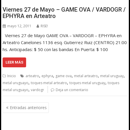
Viernes 27 de Mayo – GAME OVA / VARDOGR /
EPHYRA en Arteatro
mayo 12, 2011
RISE!
Viernes 27 de Mayo GAME OVA – VARDOGR – EPHYRA en
Arteatro Canelones 1136 esq. Gutierrez Ruiz (CENTRO) 21:00
hs. Anticipadas: $ 50 con las bandas En Puerta: $ 100
LEER MÁS
,
,
,
,
,
Inicio
arteatro
ephyra
game ova
metal arteatro
metal uruguay
,
,
,
metal uruguayo
toques metal arteatro
toques metal uruguay
toques
,
metal uruguayo
vardogr
Deja un comentario
Navegación
Entradas anteriores
de
entradas