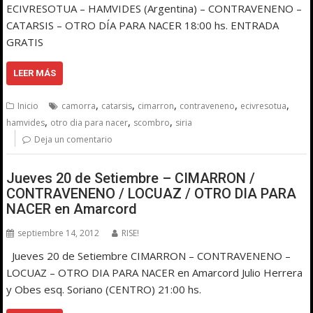
ECIVRESOTUA – HAMVIDES (Argentina) – CONTRAVENENO –
CATARSIS – OTRO DÍA PARA NACER 18:00 hs. ENTRADA
GRATIS
LEER MÁS
,
,
,
,
,
Inicio
camorra
catarsis
cimarron
contraveneno
ecivresotua
,
,
,
hamvides
otro dia para nacer
scombro
siria
Deja un comentario
Jueves 20 de Setiembre – CIMARRON /
CONTRAVENENO / LOCUAZ / OTRO DIA PARA
NACER en Amarcord
septiembre 14, 2012
RISE!
Jueves 20 de Setiembre CIMARRON – CONTRAVENENO –
LOCUAZ – OTRO DIA PARA NACER en Amarcord Julio Herrera
y Obes esq. Soriano (CENTRO) 21:00 hs.