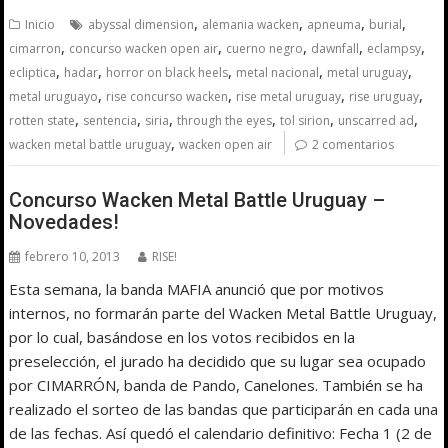
,
,
,
,
Inicio
abyssal dimension
alemania wacken
apneuma
burial
,
,
,
,
,
cimarron
concurso wacken open air
cuerno negro
dawnfall
eclampsy
,
,
,
,
,
ecliptica
hadar
horror on black heels
metal nacional
metal uruguay
,
,
,
,
metal uruguayo
rise concurso wacken
rise metal uruguay
rise uruguay
,
,
,
,
,
,
rotten state
sentencia
siria
through the eyes
tol sirion
unscarred ad
,
wacken metal battle uruguay
wacken open air
2 comentarios
Concurso Wacken Metal Battle Uruguay –
Novedades!
febrero 10, 2013
RISE!
Esta semana, la banda MAFIA anunció que por motivos
internos, no formarán parte del Wacken Metal Battle Uruguay,
por lo cual, basándose en los votos recibidos en la
preselección, el jurado ha decidido que su lugar sea ocupado
por CIMARRÓN, banda de Pando, Canelones. También se ha
realizado el sorteo de las bandas que participarán en cada una
de las fechas. Así quedó el calendario definitivo: Fecha 1 (2 de