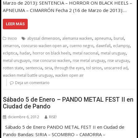
Marzo de 2013): SENTENCIA – HORROR ON BLACK HEELS –
APNEUMA – CIMARRÓN Fecha 2 (16 de Marzo de 2013):…
LEER MÁS
,
,
,
,
Inicio
abyssal dimension
alemania wacken
apneuma
burial
,
,
,
,
,
cimarron
concurso wacken open air
cuerno negro
dawnfall
eclampsy
,
,
,
,
,
ecliptica
hadar
horror on black heels
metal nacional
metal uruguay
,
,
,
,
metal uruguayo
rise concurso wacken
rise metal uruguay
rise uruguay
,
,
,
,
,
,
rotten state
sentencia
siria
through the eyes
tol sirion
unscarred ad
,
wacken metal battle uruguay
wacken open air
Deja un comentario
Sábado 5 de Enero – PANDO METAL FEST II en
Ciudad de Pando
diciembre 6, 2012
RISE!
Sábado 5 de Enero PANDO METAL FEST II en Ciudad de
Pando Bandas: SIRIA – SCOMBRO – CAMORRA –