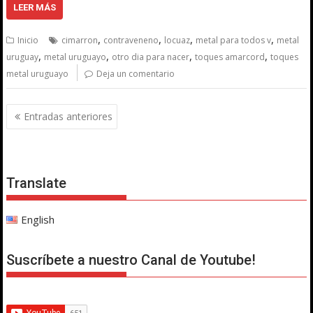
LEER MÁS
,
,
,
,
Inicio
cimarron
contraveneno
locuaz
metal para todos v
metal
,
,
,
,
uruguay
metal uruguayo
otro dia para nacer
toques amarcord
toques
metal uruguayo
Deja un comentario
Navegación
Entradas anteriores
de
entradas
Translate
English
Suscríbete a nuestro Canal de Youtube!