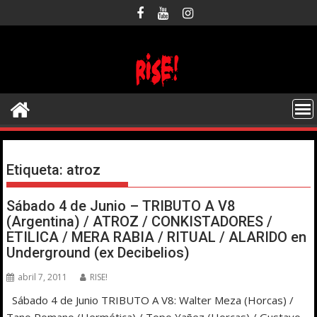
Saltar
al
contenido
Etiqueta:
atroz
Sábado 4 de Junio – TRIBUTO A V8
(Argentina) / ATROZ / CONKISTADORES /
ETILICA / MERA RABIA / RITUAL / ALARIDO en
Underground (ex Decibelios)
abril 7, 2011
RISE!
Sábado 4 de Junio TRIBUTO A V8: Walter Meza (Horcas) /
Tano Romano (Hermética) / Topo Yañez (Horcas) / Gustavo