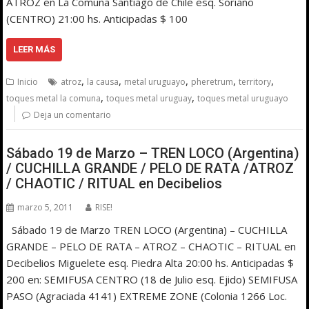
ATROZ en La Comuna Santiago de Chile esq. Soriano
(CENTRO) 21:00 hs. Anticipadas $ 100
LEER MÁS
,
,
,
,
,
Inicio
atroz
la causa
metal uruguayo
pheretrum
territory
,
,
toques metal la comuna
toques metal uruguay
toques metal uruguayo
Deja un comentario
Sábado 19 de Marzo – TREN LOCO (Argentina)
/ CUCHILLA GRANDE / PELO DE RATA /ATROZ
/ CHAOTIC / RITUAL en Decibelios
marzo 5, 2011
RISE!
Sábado 19 de Marzo TREN LOCO (Argentina) – CUCHILLA
GRANDE – PELO DE RATA – ATROZ – CHAOTIC – RITUAL en
Decibelios Miguelete esq. Piedra Alta 20:00 hs. Anticipadas $
200 en: SEMIFUSA CENTRO (18 de Julio esq. Ejido) SEMIFUSA
PASO (Agraciada 4141) EXTREME ZONE (Colonia 1266 Loc.