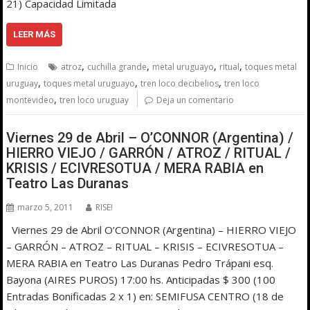
21) Capacidad Limitada
LEER MÁS
,
,
,
,
Inicio
atroz
cuchilla grande
metal uruguayo
ritual
toques metal
,
,
,
uruguay
toques metal uruguayo
tren loco decibelios
tren loco
,
montevideo
tren loco uruguay
Deja un comentario
Viernes 29 de Abril – O’CONNOR (Argentina) /
HIERRO VIEJO / GARRÓN / ATROZ / RITUAL /
KRISIS / ECIVRESOTUA / MERA RABIA en
Teatro Las Duranas
marzo 5, 2011
RISE!
Viernes 29 de Abril O’CONNOR (Argentina) – HIERRO VIEJO
– GARRÓN – ATROZ – RITUAL – KRISIS – ECIVRESOTUA –
MERA RABIA en Teatro Las Duranas Pedro Trápani esq.
Bayona (AIRES PUROS) 17:00 hs. Anticipadas $ 300 (100
Entradas Bonificadas 2 x 1) en: SEMIFUSA CENTRO (18 de