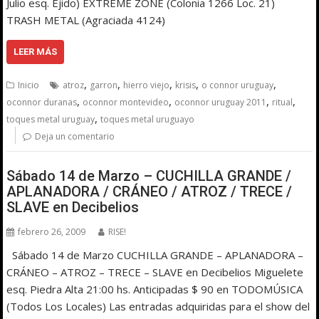
Julio esq. Ejido) EXTREME ZONE (Colonia 1266 Loc. 21)
TRASH METAL (Agraciada 4124)
LEER MÁS
,
,
,
,
,
Inicio
atroz
garron
hierro viejo
krisis
o connor uruguay
,
,
,
,
oconnor duranas
oconnor montevideo
oconnor uruguay 2011
ritual
,
toques metal uruguay
toques metal uruguayo
Deja un comentario
Sábado 14 de Marzo – CUCHILLA GRANDE /
APLANADORA / CRÁNEO / ATROZ / TRECE /
SLAVE en Decibelios
febrero 26, 2009
RISE!
Sábado 14 de Marzo CUCHILLA GRANDE – APLANADORA –
CRÁNEO – ATROZ – TRECE – SLAVE en Decibelios Miguelete
esq. Piedra Alta 21:00 hs. Anticipadas $ 90 en TODOMÚSICA
(Todos Los Locales) Las entradas adquiridas para el show del