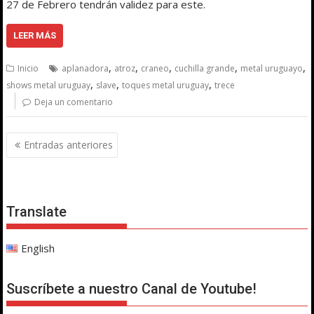
27 de Febrero tendrán validez para este.
LEER MÁS
,
,
,
,
,
Inicio
aplanadora
atroz
craneo
cuchilla grande
metal uruguayo
,
,
,
shows metal uruguay
slave
toques metal uruguay
trece
Deja un comentario
Navegación
Entradas anteriores
de
entradas
Translate
English
Suscríbete a nuestro Canal de Youtube!