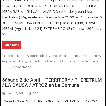
Rowek (V8) Junto a: ATROZ – CONKISTADORES – ETILICA –
MERA RABIA – RITUAL – ALARIDO en Underground (ex
Decibelios) Miguelete esq. Piedra Alta 21:00 hs. Anticipadas $
300 en: SEMIFUSA CENTRO (18 de Julio esq. Ejido) TRASH
METAL (Agraciada 4124) EXTREME ZONE (Colonia 1266 Loc.
21)
LEER MÁS
,
,
,
,
Inicio
atroz
conkistadores
tano romano
toques metal uruguay
,
,
,
,
toques metal uruguayo
tributo v8
tributo v8 uruguay
v8
walter meza
2 comentarios
Sábado 2 de Abril – TERRITORY / PHERETRUM
/ LA CAUSA / ATROZ en La Comuna
marzo 5, 2011
RISE!
Sábado 2 de Abril TERRITORY – PHERETRUM – LA COSA –