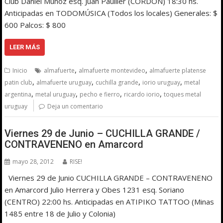
Club Daniel Muñoz esq. Juan Paullier (CORDÓN) 18:30 hs.
Anticipadas en TODOMÚSICA (Todos los locales) Generales: $
600 Palcos: $ 800
LEER MÁS
,
,
Inicio
almafuerte
almafuerte montevideo
almafuerte platense
,
,
,
,
patin club
almafuerte uruguay
cuchilla grande
iorio uruguay
metal
,
,
,
,
argentina
metal uruguay
pecho e fierro
ricardo iorio
toques metal
uruguay
Deja un comentario
Viernes 29 de Junio – CUCHILLA GRANDE /
CONTRAVENENO en Amarcord
mayo 28, 2012
RISE!
Viernes 29 de Junio CUCHILLA GRANDE – CONTRAVENENO
en Amarcord Julio Herrera y Obes 1231 esq. Soriano
(CENTRO) 22:00 hs. Anticipadas en ATIPIKO TATTOO (Minas
1485 entre 18 de Julio y Colonia)