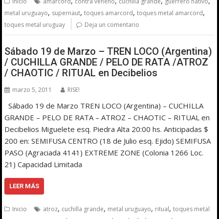
,
,
,
,
Inicio
amarcord
contra veneno
cuchilla grande
guerrero nativo
,
,
,
,
metal uruguayo
supernaut
toques amarcord
toques metal amarcord
toques metal uruguay
Deja un comentario
Sábado 19 de Marzo – TREN LOCO (Argentina)
/ CUCHILLA GRANDE / PELO DE RATA /ATROZ
/ CHAOTIC / RITUAL en Decibelios
marzo 5, 2011
RISE!
Sábado 19 de Marzo TREN LOCO (Argentina) – CUCHILLA
GRANDE – PELO DE RATA – ATROZ – CHAOTIC – RITUAL en
Decibelios Miguelete esq. Piedra Alta 20:00 hs. Anticipadas $
200 en: SEMIFUSA CENTRO (18 de Julio esq. Ejido) SEMIFUSA
PASO (Agraciada 4141) EXTREME ZONE (Colonia 1266 Loc.
21) Capacidad Limitada
LEER MÁS
,
,
,
,
Inicio
atroz
cuchilla grande
metal uruguayo
ritual
toques metal