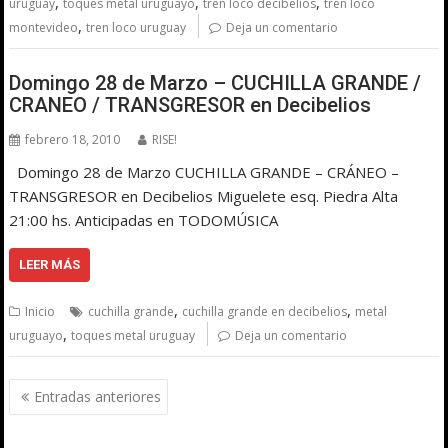
,
,
,
uruguay
toques metal uruguayo
tren loco decibelios
tren loco
,
montevideo
tren loco uruguay
Deja un comentario
Domingo 28 de Marzo – CUCHILLA GRANDE /
CRANEO / TRANSGRESOR en Decibelios
febrero 18, 2010
RISE!
Domingo 28 de Marzo CUCHILLA GRANDE – CRÁNEO –
TRANSGRESOR en Decibelios Miguelete esq. Piedra Alta
21:00 hs. Anticipadas en TODOMÚSICA
LEER MÁS
,
,
Inicio
cuchilla grande
cuchilla grande en decibelios
metal
,
uruguayo
toques metal uruguay
Deja un comentario
Navegación
Entradas anteriores
de
entradas