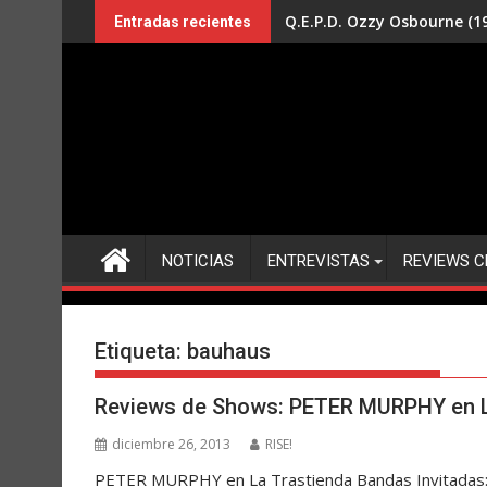
Saltar
Q.E.P.D. Ozzy Osbourne (19
Entradas recientes
al
contenido
NOTICIAS
ENTREVISTAS
REVIEWS C
Etiqueta:
bauhaus
Reviews de Shows: PETER MURPHY en L
diciembre 26, 2013
RISE!
PETER MURPHY en La Trastienda Bandas Invitadas