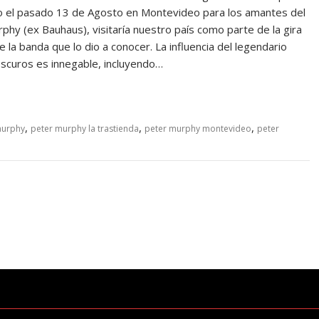
bo el pasado 13 de Agosto en Montevideo para los amantes del
rphy (ex Bauhaus), visitaría nuestro país como parte de la gira
a banda que lo dio a conocer. La influencia del legendario
oscuros es innegable, incluyendo…
,
,
,
murphy
peter murphy la trastienda
peter murphy montevideo
peter