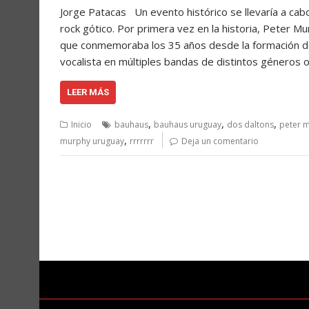
Jorge Patacas Un evento histórico se llevaría a ca
rock gótico. Por primera vez en la historia, Peter Mu
que conmemoraba los 35 años desde la formación de l
vocalista en múltiples bandas de distintos géneros 
LEER MÁS
,
,
,
Inicio
bauhaus
bauhaus uruguay
dos daltons
peter 
,
murphy uruguay
rrrrrrr
Deja un comentario