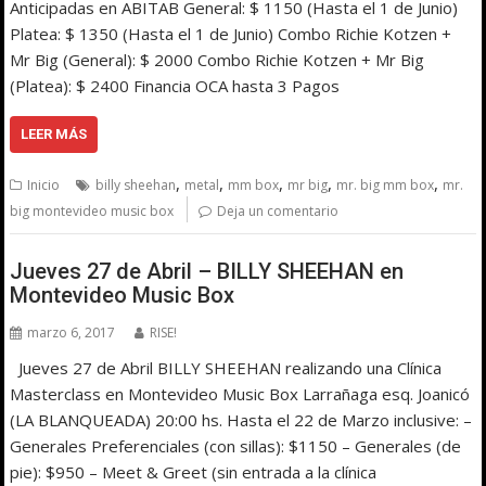
Anticipadas en ABITAB General: $ 1150 (Hasta el 1 de Junio)
Platea: $ 1350 (Hasta el 1 de Junio) Combo Richie Kotzen +
Mr Big (General): $ 2000 Combo Richie Kotzen + Mr Big
(Platea): $ 2400 Financia OCA hasta 3 Pagos
LEER MÁS
,
,
,
,
,
Inicio
billy sheehan
metal
mm box
mr big
mr. big mm box
mr.
big montevideo music box
Deja un comentario
Jueves 27 de Abril – BILLY SHEEHAN en
Montevideo Music Box
marzo 6, 2017
RISE!
Jueves 27 de Abril BILLY SHEEHAN realizando una Clínica
Masterclass en Montevideo Music Box Larrañaga esq. Joanicó
(LA BLANQUEADA) 20:00 hs. Hasta el 22 de Marzo inclusive: –
Generales Preferenciales (con sillas): $1150 – Generales (de
pie): $950 – Meet & Greet (sin entrada a la clínica