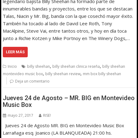
legendario bajista Billy Sheehan ha formado parte de
innumerables bandas y proyectos, entre los que se destacan
Talas, Niacin y Mr. Big, banda con la que cosechó mayor éxito.
También ha tocado al lado de David Lee Roth, Tony
MacAlpine, Steve Vai, entre tantos otros, y hoy en día toca
junto a Richie Kotzen y Mike Portnoy en The Winery Dogs,…
LEER MÁS
,
,
Inicio
billy sheehan
billy sheehan clinica reseña
billy sheehan
,
,
montevideo music box
billy sheehan review
mm box billy sheehan
Deja un comentario
Jueves 24 de Agosto – MR. BIG en Montevideo
Music Box
mayo 27, 2017
RISE!
Jueves 24 de Agosto MR. BIG en Montevideo Music Box
Larrañaga esq. Joanico (LA BLANQUEADA) 21:00 hs.