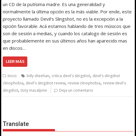
un CD de la putísima madre. Es una generalidad y
normalmente la última opción es la más viable. Por ende, este
proyecto llamado Devil’s Slingshot, no es la excepción a la
opción favorable. Acá estamos hablando de tres músicos que
son de sesión a medias, y cuando los catalogo de sesión es
que probablemente en sus últimos años han aparecido mas
en discos…
LEER MÁS
,
,
Inicio
billy sheehan
critica devil's slingshot
devil's slingshot
,
,
,
clinophobia
devil's slingshot review
review clinophobia
review devil's
,
slingshot
tony macalpine
Deja un comentario
Translate