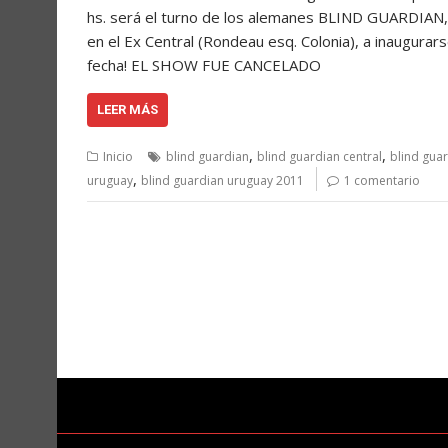
hs. será el turno de los alemanes BLIND GUARDIAN
en el Ex Central (Rondeau esq. Colonia), a inaugura
fecha! EL SHOW FUE CANCELADO
LEER MÁS
,
,
Inicio
blind guardian
blind guardian central
blind gua
,
uruguay
blind guardian uruguay 2011
1 comentario