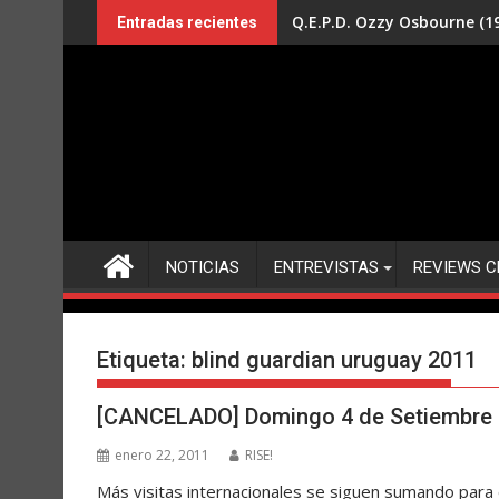
Saltar
Q.E.P.D. Ozzy Osbourne (19
Entradas recientes
al
contenido
NOTICIAS
ENTREVISTAS
REVIEWS C
Etiqueta:
blind guardian uruguay 2011
[CANCELADO] Domingo 4 de Setiembre
enero 22, 2011
RISE!
Más visitas internacionales se siguen sumando para 