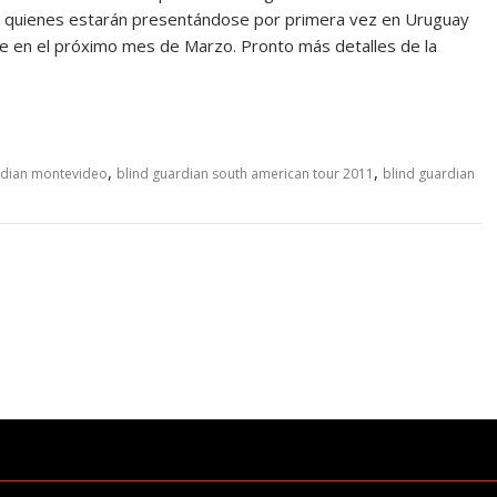
, quienes estarán presentándose por primera vez en Uruguay
rse en el próximo mes de Marzo. Pronto más detalles de la
,
,
rdian montevideo
blind guardian south american tour 2011
blind guardian